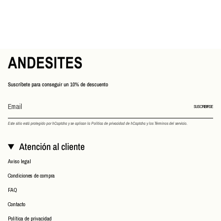
Suscríbete para conseguir un 10% de descuento
SUSCRIBIRSE
Este sitio está protegido por hCaptcha y se aplican
la Política de privacidad de hCaptcha
y los
Términos del servicio.
Atención al cliente
Aviso legal
Condiciones de compra
FAQ
Contacto
Política de privacidad